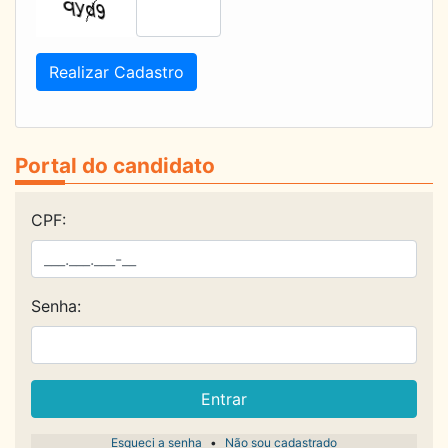
Realizar Cadastro
Portal do candidato
CPF:
Senha:
Entrar
Esqueci a senha
•
Não sou cadastrado